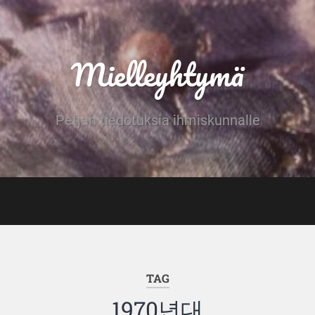
Mielleyhtymä
Petjan tiedotuksia ihmiskunnalle
TAG
1970년대