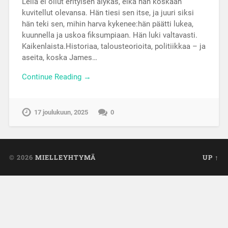
Leila ei ollut erityisen älykäs, eikä hän koskaan
kuvitellut olevansa. Hän tiesi sen itse, ja juuri siksi
hän teki sen, mihin harva kykenee:hän päätti lukea,
kuunnella ja uskoa fiksumpiaan. Hän luki valtavasti.
Kaikenlaista.Historiaa, talousteorioita, politiikkaa – ja
aseita, koska James…
Continue Reading →
17 joulukuun, 2025
0
© 2026
MIELLEYHTYMÄ
UP ↑