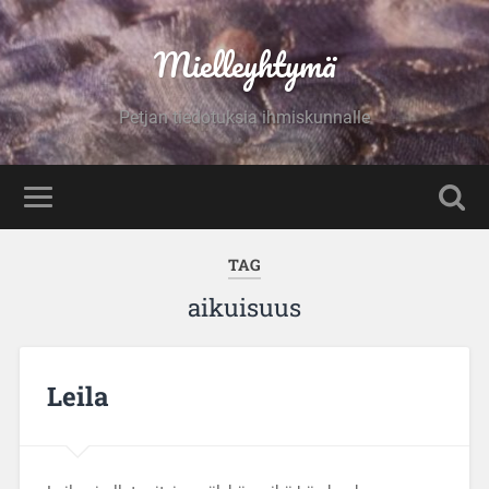
Mielleyhtymä
Petjan tiedotuksia ihmiskunnalle
TAG
aikuisuus
Leila