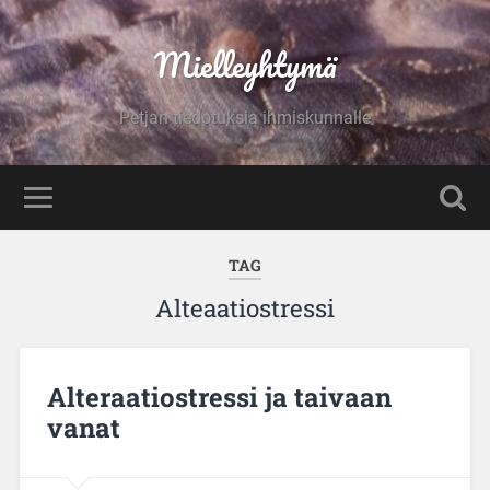
Mielleyhtymä
Petjan tiedotuksia ihmiskunnalle
TAG
Alteaatiostressi
Alteraatiostressi ja taivaan
vanat