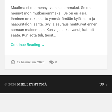
Maailma ei ole mennyt vain hullummaksi. Se on
mennyt monimutkaisemmaksi. Se on eri asia.
Ihminen on rakennettu ymmärtämään kylä, pelto ja
naapuritalon isäntä. Syy ja seuraus mahtuivat ennen
samaan maisemaan. Kun vilja ei kasvanut, katsoit
säätä. Kun sota tuli, tiesit…
Continue Reading →
12 helmikuun, 2026
0
© 2026
MIELLEYHTYMÄ
UP ↑