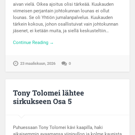
aivan vielä. Oikea ajoitus olisi tärkeää. Kuukauden
viimeisen perjantain johtokunnan lounas ei ollut
lounas. Se oli Yhtiön jumalanpalvelus. Kuukauden
tärkein kokous, johon osallistuivat vain johtokunnan
jäsenet, ei ketään muita, ja siellä keskusteltiin…
Continue Reading →
23 maaliskuun, 2026
0
Tony Tolomei lähtee
sirkukseen Osa 5
Puhuessaan Tony Tolomei kävi kaapilla, haki
aikaisemmin avaamansa viinipullon ja kolme kaunista