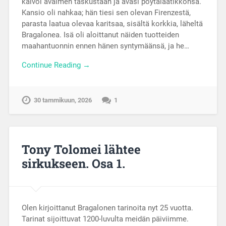
kaivoi avaimen taskustaan ja avasi pöytälaatikkonsa.
Kansio oli nahkaa; hän tiesi sen olevan Firenzestä,
parasta laatua olevaa karitsaa, sisältä korkkia, läheltä
Bragalonea. Isä oli aloittanut näiden tuotteiden
maahantuonnin ennen hänen syntymäänsä, ja he…
Continue Reading →
30 tammikuun, 2026
1
Tony Tolomei lähtee
sirkukseen. Osa 1.
Olen kirjoittanut Bragalonen tarinoita nyt 25 vuotta.
Tarinat sijoittuvat 1200-luvulta meidän päiviimme.