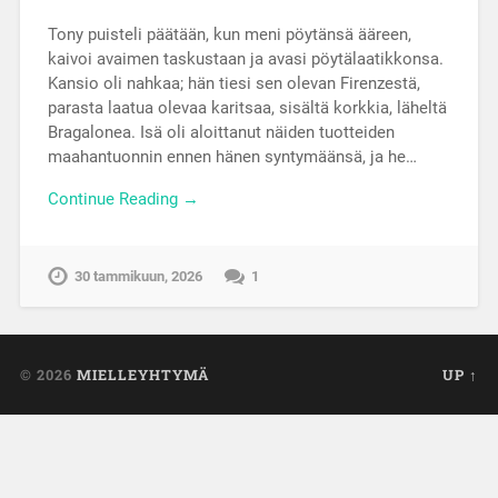
Tony puisteli päätään, kun meni pöytänsä ääreen,
kaivoi avaimen taskustaan ja avasi pöytälaatikkonsa.
Kansio oli nahkaa; hän tiesi sen olevan Firenzestä,
parasta laatua olevaa karitsaa, sisältä korkkia, läheltä
Bragalonea. Isä oli aloittanut näiden tuotteiden
maahantuonnin ennen hänen syntymäänsä, ja he…
Continue Reading →
30 tammikuun, 2026
1
© 2026
MIELLEYHTYMÄ
UP ↑