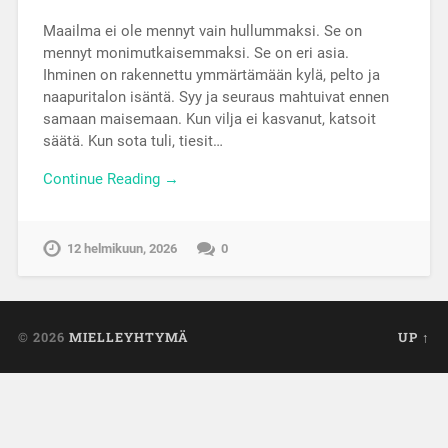
Maailma ei ole mennyt vain hullummaksi. Se on
mennyt monimutkaisemmaksi. Se on eri asia.
Ihminen on rakennettu ymmärtämään kylä, pelto ja
naapuritalon isäntä. Syy ja seuraus mahtuivat ennen
samaan maisemaan. Kun vilja ei kasvanut, katsoit
säätä. Kun sota tuli, tiesit…
Continue Reading →
12 helmikuun, 2026
0
© 2026
MIELLEYHTYMÄ
UP ↑