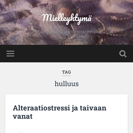
Mielleyhtymä
Petjan tiedotuksia ihmiskunnalle
TAG
hulluus
Alteraatiostressi ja taivaan
vanat