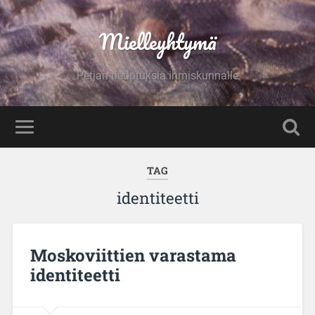
Mielleyhtymä
Petjan tiedotuksia ihmiskunnalle
TAG
identiteetti
Moskoviittien varastama
identiteetti