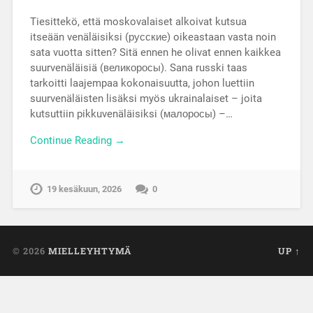
Tiesittekö, että moskovalaiset alkoivat kutsua
itseään venäläisiksi (русские) oikeastaan vasta noin
sata vuotta sitten? Sitä ennen he olivat ennen kaikkea
suurvenäläisiä (великоросы). Sana russki taas
tarkoitti laajempaa kokonaisuutta, johon luettiin
suurvenäläisten lisäksi myös ukrainalaiset – joita
kutsuttiin pikkuvenäläisiksi (малоросы) –…
Continue Reading →
19 kesäkuun, 2026
0
© 2026
MIELLEYHTYMÄ
UP ↑