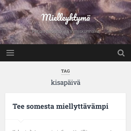
Mielleyhtymä
Petjan tiedotuksia ihmiskunnalle
TAG
kisapäivä
Tee somesta miellyttävämpi