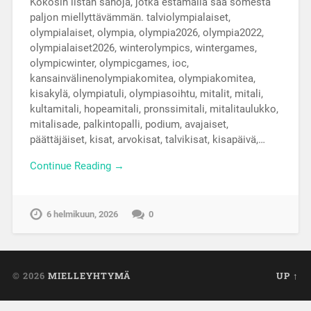
Kokosin listan sanoja, jotka estämällä saa somesta
paljon miellyttävämmän. talviolympialaiset,
olympialaiset, olympia, olympia2026, olympia2022,
olympialaiset2026, winterolympics, wintergames,
olympicwinter, olympicgames, ioc,
kansainvälinenolympiakomitea, olympiakomitea,
kisakylä, olympiatuli, olympiasoihtu, mitalit, mitali,
kultamitali, hopeamitali, pronssimitali, mitalitaulukko,
mitalisade, palkintopalli, podium, avajaiset,
päättäjäiset, kisat, arvokisat, talvikisat, kisapäivä,…
Continue Reading →
6 helmikuun, 2026
0
© 2026
MIELLEYHTYMÄ
UP ↑