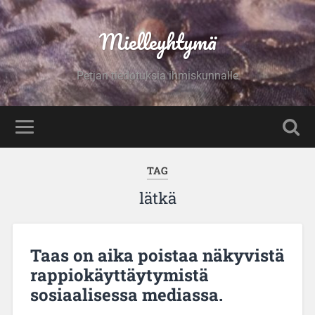
Mielleyhtymä
Petjan tiedotuksia ihmiskunnalle
TAG
lätkä
Taas on aika poistaa näkyvistä
rappiokäyttäytymistä
sosiaalisessa mediassa.