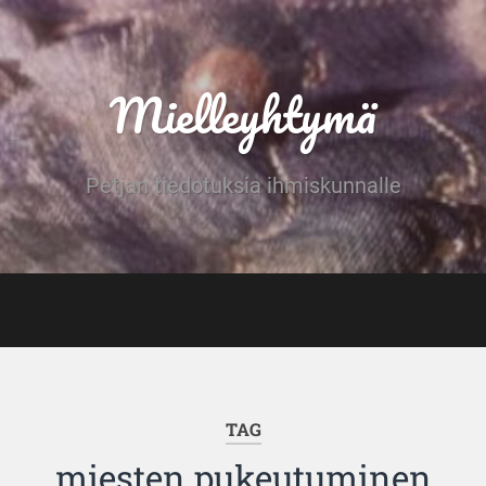
Mielleyhtymä
Petjan tiedotuksia ihmiskunnalle
TAG
miesten pukeutuminen