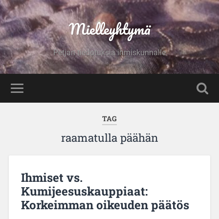
Mielleyhtymä
Petjan tiedotuksia ihmiskunnalle
TAG
raamatulla päähän
Ihmiset vs.
Kumijeesuskauppiaat:
Korkeimman oikeuden päätös