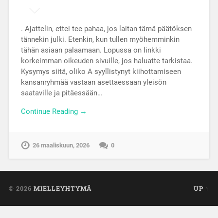
. Ajattelin, ettei tee pahaa, jos laitan tämä päätöksen
tännekin julki. Etenkin, kun tullen myöhemminkin
tähän asiaan palaamaan. Lopussa on linkki
korkeimman oikeuden sivuille, jos haluatte tarkistaa.
Kysymys siitä, oliko A syyllistynyt kiihottamiseen
kansanryhmää vastaan asettaessaan yleisön
saataville ja pitäessään…
Continue Reading →
26 maaliskuun, 2026
0
© 2026
MIELLEYHTYMÄ
UP ↑