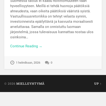
Suomessa talous ei kaadu holtittomuuteen vaan
hyveellisyyteen. Meillä ei tehdä huonoja päätöksiä
ahneudesta, vaan oikeita päätöksiä vääristä syistä.
Vastuullisuusretoriikka on tehnyt velasta synnin,
investoinneista epäilyttäviä ja kasvusta moraalisesti
arveluttavaa. Samalla on onnistuttu luomaan
järjestelmä, jossa tulevaisuus kannattaa nostaa ulos
osinkoina…
Continue Reading →
1 helmikuun, 2026
0
© 2026
MIELLEYHTYMÄ
UP ↑