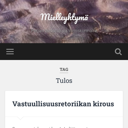
Mielleyhtymä
Petjan tiedotuksia ihmiskunnalle
TAG
Tulos
Vastuullisuusretoriikan kirous