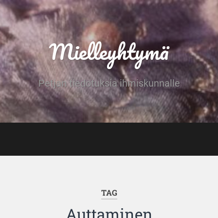
Mielleyhtymä
Petjan tiedotuksia ihmiskunnalle
TAG
Auttaminen