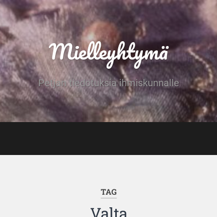
Mielleyhtymä
Petjan tiedotuksia ihmiskunnalle
TAG
Valta