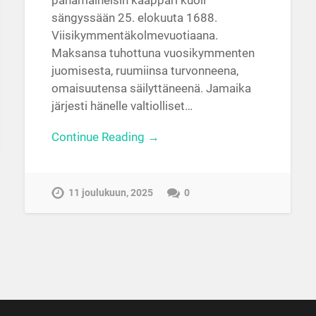
pahamaineisin kaappari kuoli
sängyssään 25. elokuuta 1688.
Viisikymmentäkolmevuotiaana.
Maksansa tuhottuna vuosikymmenten
juomisesta, ruumiinsa turvonneena,
omaisuutensa säilyttäneenä. Jamaika
järjesti hänelle valtiolliset…
Continue Reading →
11 joulukuun, 2025
0