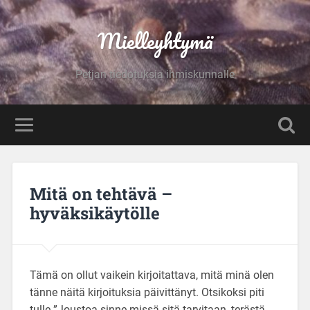
Mielleyhtymä
Petjan tiedotuksia ihmiskunnalle
Mitä on tehtävä –
hyväksikäytölle
Tämä on ollut vaikein kirjoitattava, mitä minä olen
tänne näitä kirjoituksia päivittänyt. Otsikoksi piti
tulle ”Joustoa sinne missä sitä tarvitaan, terästä