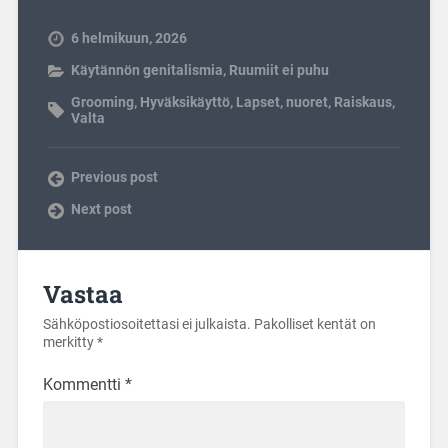
6 helmikuun, 2026
Käytännön genitalismia
,
Ruumiit ei puhu
Grooming
,
Hyväksikäyttö
,
Lapset
,
nuoret
,
Raiskaus
,
Valta
Previous post
Next post
Vastaa
Sähköpostiosoitettasi ei julkaista.
Pakolliset kentät on
merkitty
*
Kommentti
*