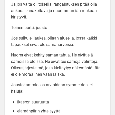
Ja jos valta oli toisella, rangaistuksen pitää olla
ankara, ennakoitava ja nuorimman iän mukaan
kiristyvä.
Toinen portti: jousto
Jos sulku ei laukea, ollaan alueella, jossa kaikki
tapaukset eivät ole samanarvoisia.
Nuoret eivät kehity samaa tahtia. He eivät elä
samoissa oloissa. He eivät tee samoja valintoja.
Oikeusjärjestelmä, joka kieltäytyy näkemästä tätä,
ei ole moraalinen vaan laiska.
Joustokammiossa arvioidaan symmetriaa, ei
haluja:
ikäeron suuruutta
elämänpiirin yhteisyyttä