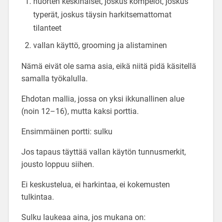
nuorten keskinäiset, joskus kömpelöt, joskus
typerät, joskus täysin harkitsemattomat
tilanteet
vallan käyttö, grooming ja alistaminen
Nämä eivät ole sama asia, eikä niitä pidä käsitellä
samalla työkalulla.
Ehdotan mallia, jossa on yksi ikkunallinen alue
(noin 12–16), mutta kaksi porttia.
Ensimmäinen portti: sulku
Jos tapaus täyttää vallan käytön tunnusmerkit,
jousto loppuu siihen.
Ei keskustelua, ei harkintaa, ei kokemusten
tulkintaa.
Sulku laukeaa aina, jos mukana on: