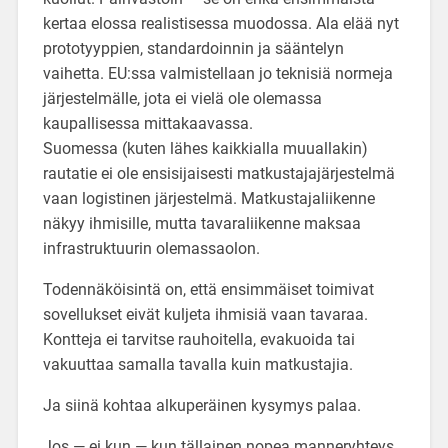
kertaa elossa realistisessa muodossa. Ala elää nyt
prototyyppien, standardoinnin ja sääntelyn
vaihetta. EU:ssa valmistellaan jo teknisiä normeja
järjestelmälle, jota ei vielä ole olemassa
kaupallisessa mittakaavassa.
Suomessa (kuten lähes kaikkialla muuallakin)
rautatie ei ole ensisijaisesti matkustajajärjestelmä
vaan logistinen järjestelmä. Matkustajaliikenne
näkyy ihmisille, mutta tavaraliikenne maksaa
infrastruktuurin olemassaolon.
Todennäköisintä on, että ensimmäiset toimivat
sovellukset eivät kuljeta ihmisiä vaan tavaraa.
Kontteja ei tarvitse rauhoitella, evakuoida tai
vakuuttaa samalla tavalla kuin matkustajia.
Ja siinä kohtaa alkuperäinen kysymys palaa.
Jos — ei kun — kun tällainen nopea manneryhteys