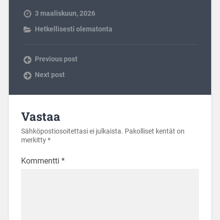
3 maaliskuun, 2026
Hetkellisesti olematonta
Previous post
Next post
Vastaa
Sähköpostiosoitettasi ei julkaista.
Pakolliset kentät on
merkitty
*
Kommentti
*