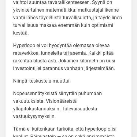
vaihtoi suuntaa tavaraliikenteeseen. Syynä on
yksinkertainen matematiikka: matkustajaliikenne
vaatii lähes täydellistä turvallisuutta, ja täydellinen
turvallisuus maksaa enemmän kuin optimismi
kestää.
Hyperloop ei voi hyödyntää olemassa olevaa
rataverkkoa, tunneleita tai asemia. Kaikki pitää
rakentaa alusta asti. Jokainen kilometri on uusi
investointi, ei parannus vanhaan järjestelmään.
Niinpä keskustelu muuttui.
Nopeusennätyksistä siirryttiin puhumaan
vakuutuksista. Visionääreistä
ylläpitokustannuksiin. Tulevaisuudesta
vastuukysymyksiin.
Tämä ei kuitenkaan tarkoita, että hyperloop olisi
kuollut. Päinvastoin — se on ehkä ensimmäistä