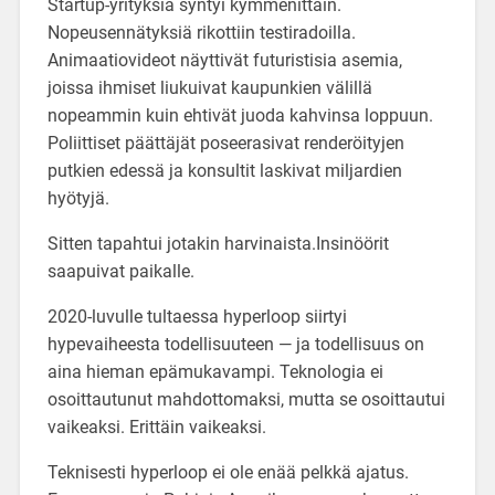
Startup-yrityksiä syntyi kymmenittäin.
Nopeusennätyksiä rikottiin testiradoilla.
Animaatiovideot näyttivät futuristisia asemia,
joissa ihmiset liukuivat kaupunkien välillä
nopeammin kuin ehtivät juoda kahvinsa loppuun.
Poliittiset päättäjät poseerasivat renderöityjen
putkien edessä ja konsultit laskivat miljardien
hyötyjä.
Sitten tapahtui jotakin harvinaista.
Insinöörit
saapuivat paikalle.
2020-luvulle tultaessa hyperloop siirtyi
hypevaiheesta todellisuuteen — ja todellisuus on
aina hieman epämukavampi. Teknologia ei
osoittautunut mahdottomaksi, mutta se osoittautui
vaikeaksi. Erittäin vaikeaksi.
Teknisesti hyperloop ei ole enää pelkkä ajatus.