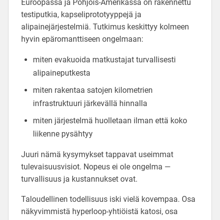
Euroopassa ja Pohjois-Amerikassa on rakennettu
testiputkia, kapseliprototyyppejä ja
alipainejärjestelmiä. Tutkimus keskittyy kolmeen
hyvin epäromanttiseen ongelmaan:
miten evakuoida matkustajat turvallisesti
alipaineputkesta
miten rakentaa satojen kilometrien
infrastruktuuri järkevällä hinnalla
miten järjestelmä huolletaan ilman että koko
liikenne pysähtyy
Juuri nämä kysymykset tappavat useimmat
tulevaisuusvisiot. Nopeus ei ole ongelma —
turvallisuus ja kustannukset ovat.
Taloudellinen todellisuus iski vielä kovempaa. Osa
näkyvimmistä hyperloop-yhtiöistä katosi, osa