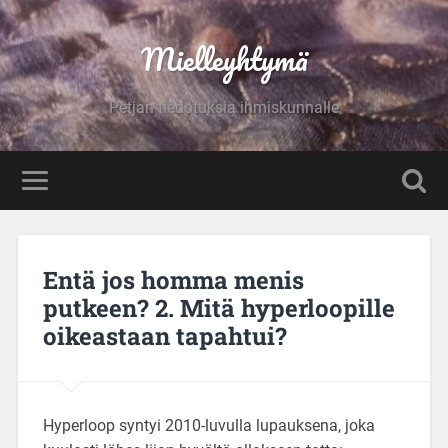
Mielleyhtymä
Petjan tiedotuksia ihmiskunnalle
Entä jos homma menis
putkeen? 2. Mitä hyperloopille
oikeastaan tapahtui?
Hyperloop syntyi 2010-luvulla lupauksena, joka