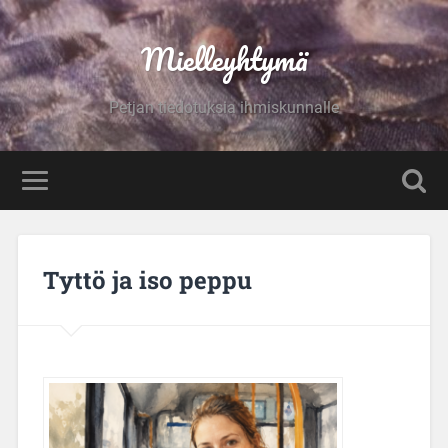
Mielleyhtymä
Petjan tiedotuksia ihmiskunnalle
Tyttö ja iso peppu