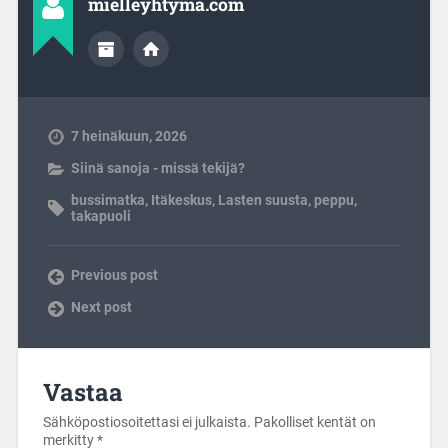
mielleyhtyma.com
7 heinäkuun, 2026
Siinä sanoja - missä tekijä?
bussimatka
,
Itäkeskus
,
Lasten suusta
,
peppu
,
takapuoli
Previous post
Next post
Vastaa
Sähköpostiosoitettasi ei julkaista.
Pakolliset kentät on
merkitty
*