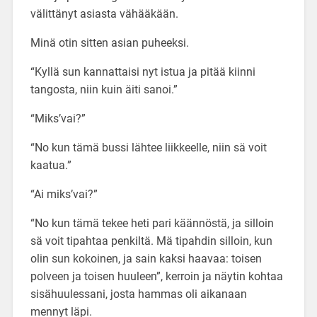
välittänyt asiasta vähääkään.
Minä otin sitten asian puheeksi.
“Kyllä sun kannattaisi nyt istua ja pitää kiinni
tangosta, niin kuin äiti sanoi.”
“Miks’vai?”
“No kun tämä bussi lähtee liikkeelle, niin sä voit
kaatua.”
“Ai miks’vai?”
“No kun tämä tekee heti pari käännöstä, ja silloin
sä voit tipahtaa penkiltä. Mä tipahdin silloin, kun
olin sun kokoinen, ja sain kaksi haavaa: toisen
polveen ja toisen huuleen”, kerroin ja näytin kohtaa
sisähuulessani, josta hammas oli aikanaan
mennyt läpi.