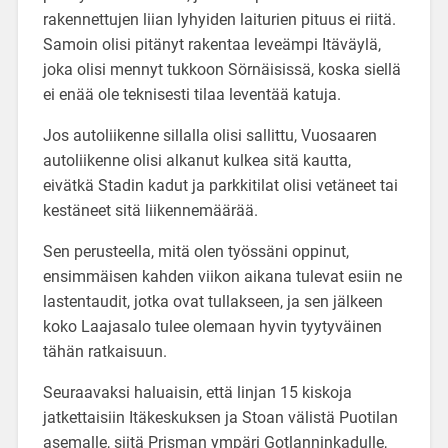
rakennettujen liian lyhyiden laiturien pituus ei riitä.
Samoin olisi pitänyt rakentaa leveämpi Itäväylä,
joka olisi mennyt tukkoon Sörnäisissä, koska siellä
ei enää ole teknisesti tilaa leventää katuja.
Jos autoliikenne sillalla olisi sallittu, Vuosaaren
autoliikenne olisi alkanut kulkea sitä kautta,
eivätkä Stadin kadut ja parkkitilat olisi vetäneet tai
kestäneet sitä liikennemäärää.
Sen perusteella, mitä olen työssäni oppinut,
ensimmäisen kahden viikon aikana tulevat esiin ne
lastentaudit, jotka ovat tullakseen, ja sen jälkeen
koko Laajasalo tulee olemaan hyvin tyytyväinen
tähän ratkaisuun.
Seuraavaksi haluaisin, että linjan 15 kiskoja
jatkettaisiin Itäkeskuksen ja Stoan välistä Puotilan
asemalle, siitä Prisman ympäri Gotlanninkadulle,