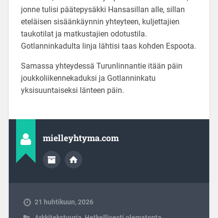
jonne tulisi päätepysäkki Hansasillan alle, sillan
eteläisen sisäänkäynnin yhteyteen, kuljettajien
taukotilat ja matkustajien odotustila.
Gotlanninkadulta linja lähtisi taas kohden Espoota.
Samassa yhteydessä Turunlinnantie itään päin
joukkoliikennekaduksi ja Gotlanninkatu
yksisuuntaiseksi länteen päin.
mielleyhtyma.com
21 huhtikuun, 2026
Arkkitekstuuria
,
Hetkellisesti olematonta