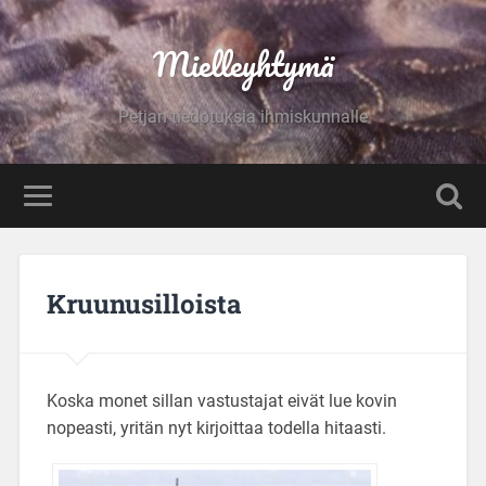
Mielleyhtymä
Petjan tiedotuksia ihmiskunnalle
Kruunusilloista
Koska monet sillan vastustajat eivät lue kovin
nopeasti, yritän nyt kirjoittaa todella hitaasti.