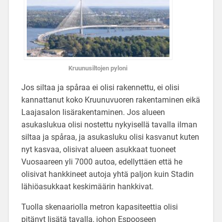
Kruunusiltojen pyloni
Jos siltaa ja spåraa ei olisi rakennettu, ei olisi
kannattanut koko Kruunuvuoren rakentaminen eikä
Laajasalon lisärakentaminen. Jos alueen
asukaslukua olisi nostettu nykyisellä tavalla ilman
siltaa ja spåraa, ja asukasluku olisi kasvanut kuten
nyt kasvaa, olisivat alueen asukkaat tuoneet
Vuosaareen yli 7000 autoa, edellyttäen että he
olisivat hankkineet autoja yhtä paljon kuin Stadin
lähiöasukkaat keskimäärin hankkivat.
Tuolla skenaariolla metron kapasiteettia olisi
pitänyt lisätä tavalla, johon Espooseen